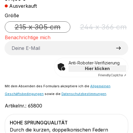
Ausverkauft
auswählen
Größe
215 x 305 cm
244 x 366 cm
(Diese Option ist zurzeit nicht verfügbar.)
(Diese Option
Benachrichtige mich
Deine E-Mail
Anti-Roboter-Verifizierung
Hier klicken
Friendly
Captcha ⇗
Mit dem Absenden des Formulars akzeptiere ich die
Allgemeinen
Geschäftsbedingungen
sowie die
Datenschutzbestimmungen
.
Artikelnr.:
65800
HOHE SPRUNGQUALITÄT
Durch die kurzen, doppelkonischen Federn