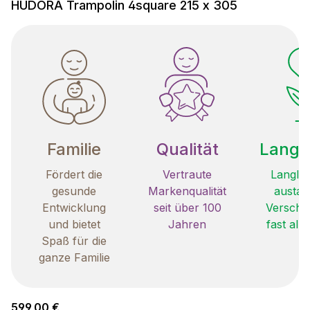
HUDORA Trampolin 4square 215 x 305
Familie
Qualität
Langle
Fördert die
Vertraute
Langleb
gesunde
Markenqualität
austau
Entwicklung
seit über 100
Verschle
und bietet
Jahren
fast all
Spaß für die
ganze Familie
Regulärer Preis:
599,00 €