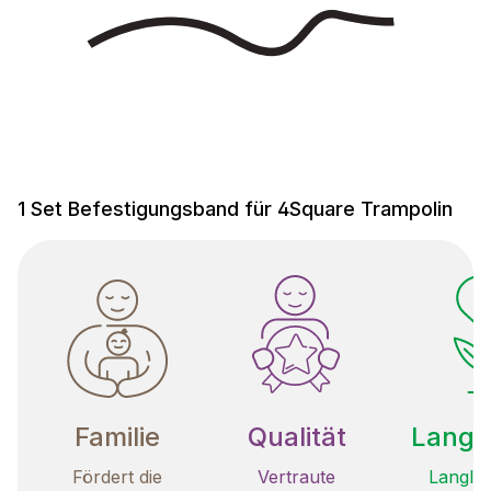
1 Set Befestigungsband für 4Square Trampolin
Familie
Qualität
Langle
Fördert die
Vertraute
Langleb