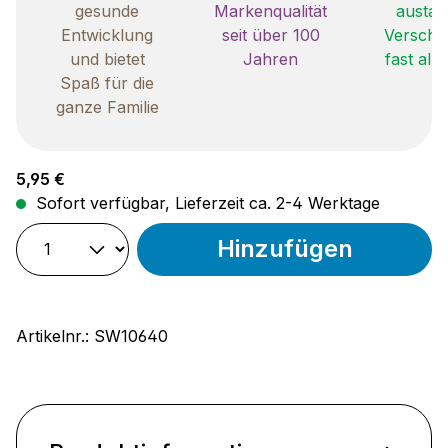
gesunde
Markenqualität
austau
Entwicklung
seit über 100
Verschle
und bietet
Jahren
fast all
Spaß für die
ganze Familie
Regulärer Preis:
5,95 €
Sofort verfügbar, Lieferzeit ca. 2-4 Werktage
Hinzufügen
Artikelnr.:
SW10640