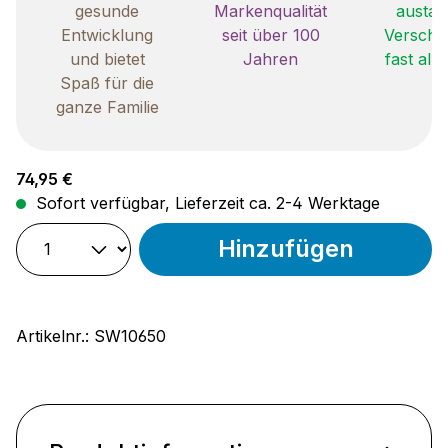
gesunde
Markenqualität
austau
Entwicklung
seit über 100
Verschle
und bietet
Jahren
fast all
Spaß für die
ganze Familie
Regulärer Preis:
74,95 €
Sofort verfügbar, Lieferzeit ca. 2-4 Werktage
Hinzufügen
Artikelnr.:
SW10650