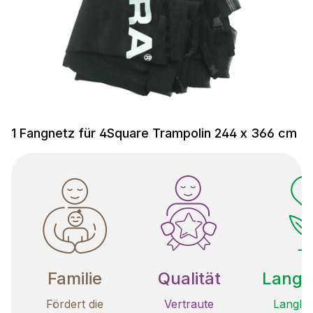
1 Fangnetz für 4Square Trampolin 244 x 366 cm
Familie
Qualität
Langle
Fördert die
Vertraute
Langleb