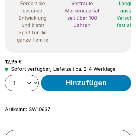
Fördert die
Vertraute
Langleb
gesunde
Markenqualität
austau
Entwicklung
seit über 100
Verschle
und bietet
Jahren
fast all
Spaß für die
ganze Familie
Regulärer Preis:
12,95 €
Sofort verfügbar, Lieferzeit ca. 2-4 Werktage
Hinzufügen
Artikelnr.:
SW10637