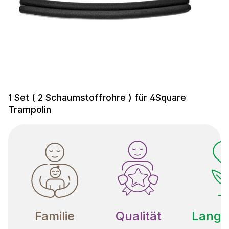
1 Set ( 2 Schaumstoffrohre ) für 4Square
Trampolin
Familie
Qualität
Langle