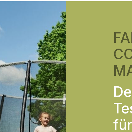
FA
C
MA
De
Te
fü