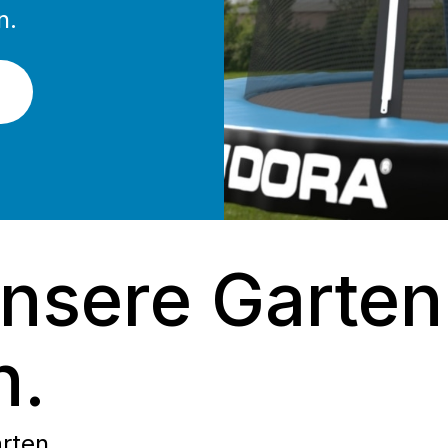
n.
n
nsere Garten
n.
rten.