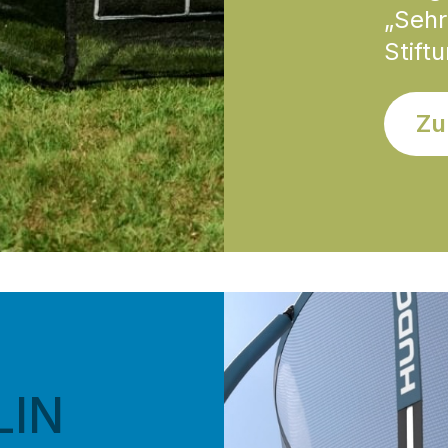
„Sehr
Stift
Zu
LIN