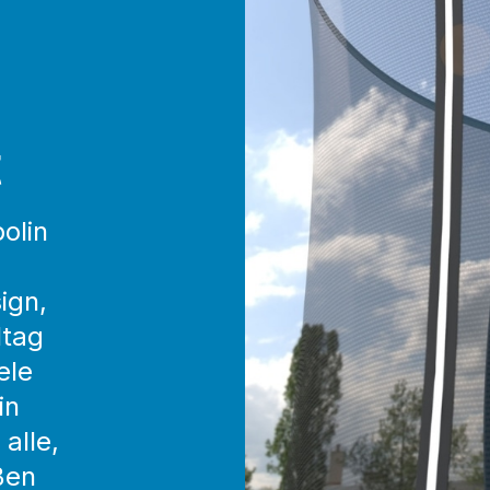
t
olin
ign,
ltag
ele
in
 alle,
ßen