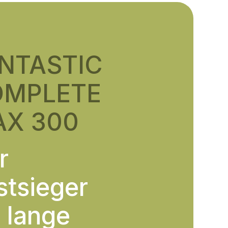
NTASTIC
OMPLETE
X 300
r
stsieger
r lange