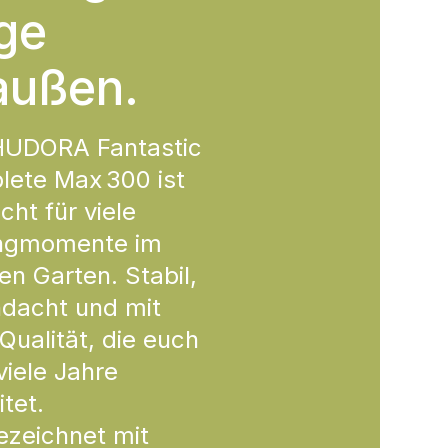
ge
außen.
HUDORA Fantastic
ete Max 300 ist
ht für viele
ngmomente im
en Garten. Stabil,
dacht und mit
 Qualität, die euch
viele Jahre
itet.
zeichnet mit