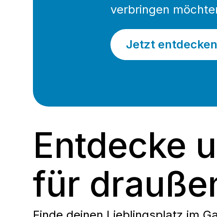
verbringen möchte
Jetzt entdecke
Entdecke u
für drauße
Finde deinen Lieblingsplatz im Ga