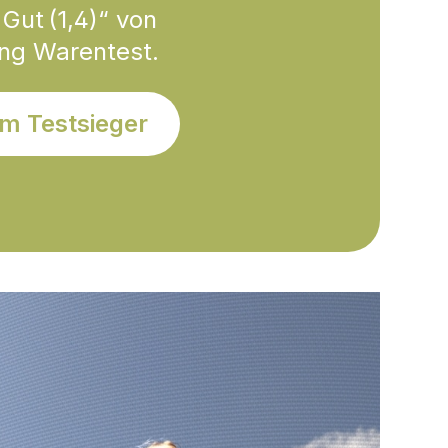
 Gut (1,4)“ von
ung Warentest.
m Testsieger