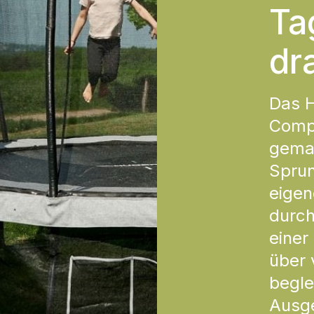
Ta
dr
Das 
Compl
gemac
Spru
eigen
durch
einer
über 
begle
Ausge