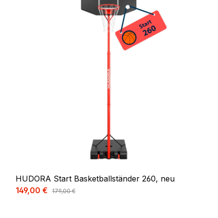
HUDORA Start Basketballständer 260, neu
Verkaufspreis:
149,00 €
Regulärer Preis:
179,00 €