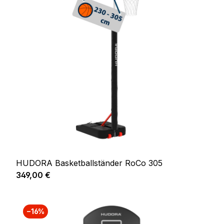
HUDORA Basketballständer RoCo 305
Regulärer Preis:
349,00 €
−16%