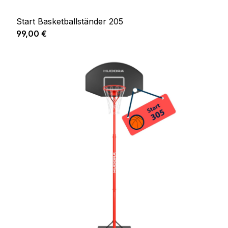
Start Basketballständer 205
Regulärer Preis:
99,00 €