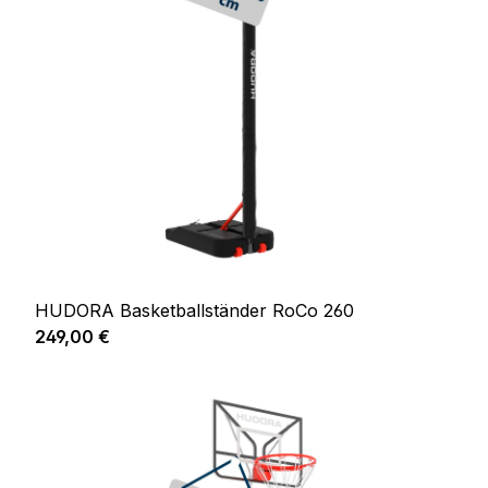
HUDORA Basketballständer RoCo 260
Regulärer Preis:
249,00 €