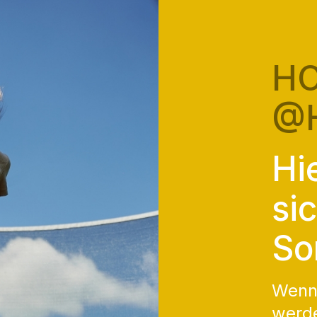
HO
@
Hie
si
So
Wenn 
werde