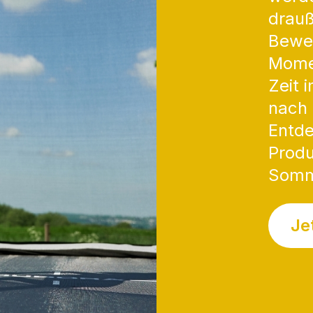
drauß
Bewe
Mome
Zeit 
nach 
Entde
Produ
Somm
Je