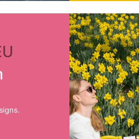
EU
m
signs.