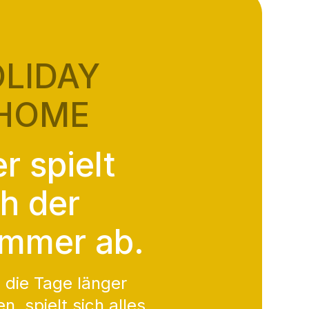
LIDAY
HOME
r spielt
ch der
mmer ab.
die Tage länger
n, spielt sich alles