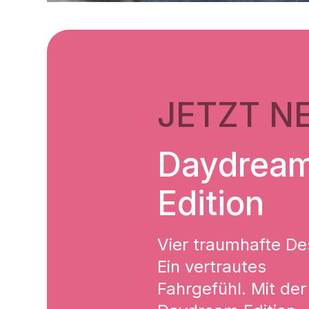
JETZT N
Daydrea
Edition
Vier traumhafte De
Ein vertrautes
Fahrgefühl. Mit der