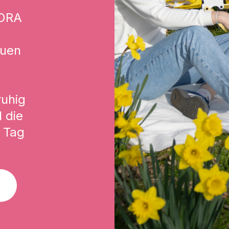
ORA
euen
ruhig
 die
 Tag
n