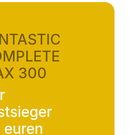
NTASTIC
OMPLETE
X 300
r
stsieger
r euren