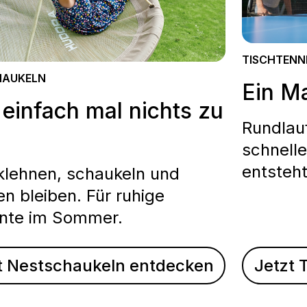
TISCHTENN
HAUKELN
Ein M
, einfach mal nichts zu
Rundlau
schnelle
entsteht
klehnen, schaukeln und
n bleiben. Für ruhige
te im Sommer.
t Nestschaukeln entdecken
Jetzt 