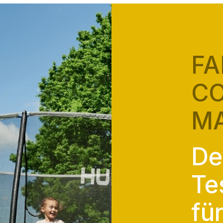
FA
C
MA
De
Te
fü