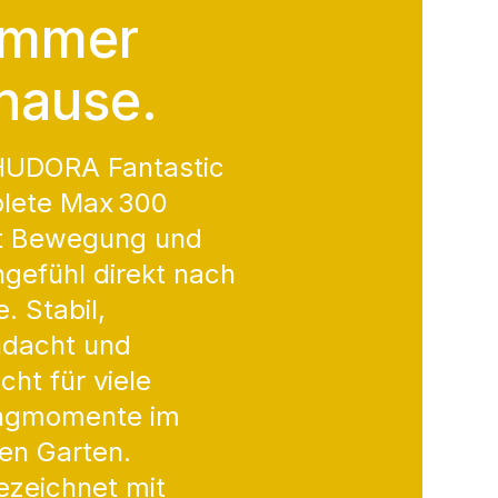
mmer
hause.
HUDORA Fantastic
lete Max 300
gt Bewegung und
ngefühl direkt nach
. Stabil,
hdacht und
ht für viele
ngmomente im
en Garten.
zeichnet mit