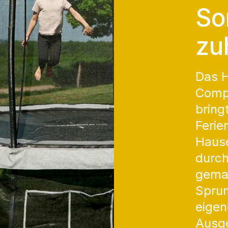
So
zu
Das 
Comp
brin
Ferie
Hause
durc
gemac
Spru
eigen
Ausge