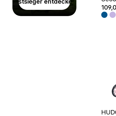
Testsieger entdecken!
Regul
109,
HUD