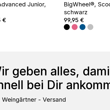
Advanced Junior,
BigWheel®, Sco
schwarz
ärer Preis:
Regulärer Preis:
5 €
99,95 €
ir geben alles, dami
hnell bei Dir ankomm
a Weingärtner - Versand