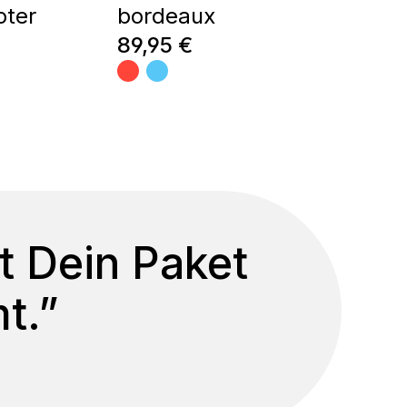
oter
bordeaux
Regulärer Preis:
89,95 €
t Dein Paket
t.”