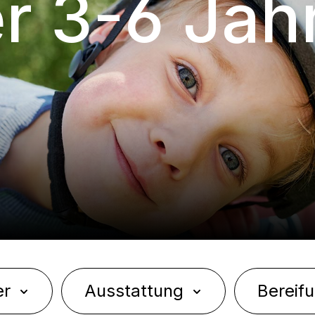
er 3-6 Jah
er
Ausstattung
Bereif