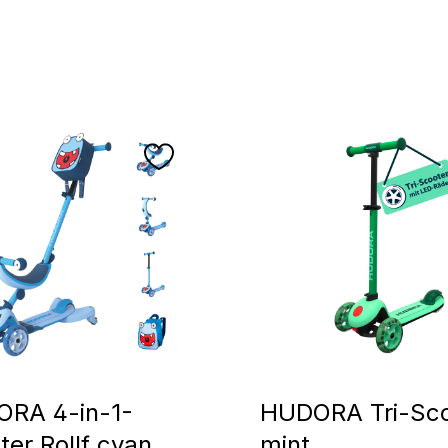
RA 4-in-1-
HUDORA Tri-Sco
ter Rollf cyan
mint