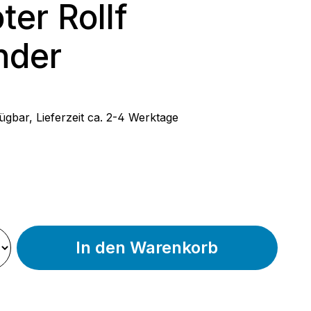
ter Rollf
nder
 Preis:
ügbar, Lieferzeit ca. 2-4 Werktage
wählen
In den Warenkorb