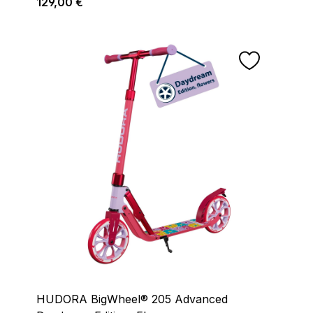
Regulärer Preis:
129,00 €
HUDORA BigWheel® 205 Advanced