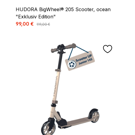
HUDORA BigWheel® 205 Scooter, ocean
"Exklusiv Edition"
Verkaufspreis:
99,00 €
Regulärer Preis:
119,00 €