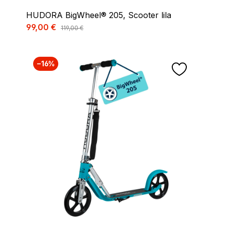
HUDORA BigWheel® 205, Scooter lila
Verkaufspreis:
99,00 €
Regulärer Preis:
119,00 €
−16%