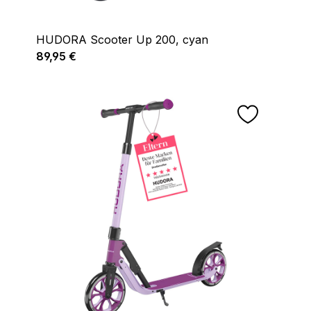
HUDORA Scooter Up 200, cyan
Regulärer Preis:
89,95 €