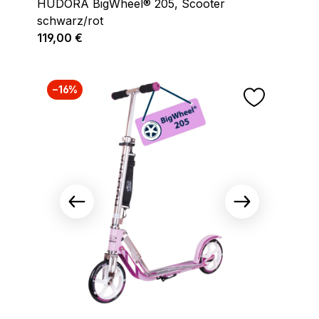
HUDORA BigWheel® 205, Scooter
schwarz/rot
Regulärer Preis:
119,00 €
−16%