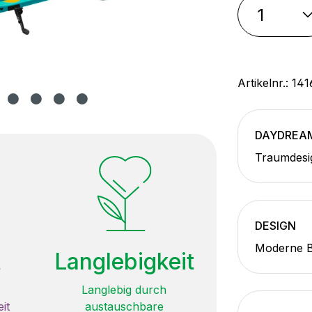
Artikelnr.:
141
DAYDREA
Traumdesig
DESIGN
Moderne Bi
t
Langlebigkeit
Langlebig durch
it
austauschbare