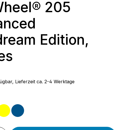
Wheel® 205
anced
ream Edition,
es
 Preis:
ügbar, Lieferzeit ca. 2-4 Werktage
wählen
kis
gelb
blau