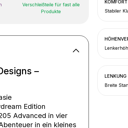
KOMFORT
n
Verschleißteile für fast alle
Stabiler K
Produkte
HÖHENVE
Lenkerhöhe
Designs –
LENKUNG
Breite Sta
asie
dream Edition
205 Advanced in vier
Abenteuer in ein kleines