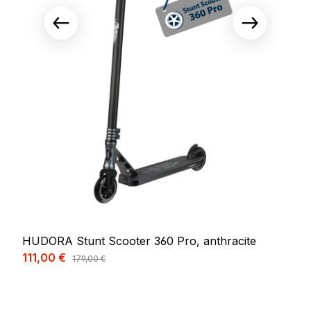
HUDORA Stunt Scooter 360 Pro, anthracite
Prix de vente :
111,00 €
Prix régulier :
179,00 €