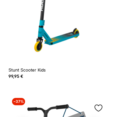
Stunt Scooter Kids
Prix régulier :
99,95 €
−37%