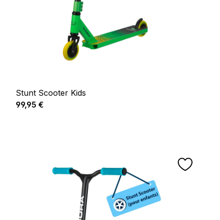
Stunt Scooter Kids
Prix régulier :
99,95 €