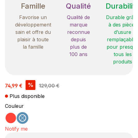
Famille
Qualité
Durabilit
Favorise un
Qualité de
Durable grâc
développement
marque
à des pièces
sain et offre du
reconnue
d’usure
plaisir à toute
depuis
remplaçable
la famille
plus de
pour presqu
100 ans
tous les
produits
Prix de vente :
%
74,99 €
129,00 €
Plus disponible
Sélectionnez
Couleur
rouge
bleu
(Cette option n'est pas disponible pour le moment
Notify me
Your E-mail