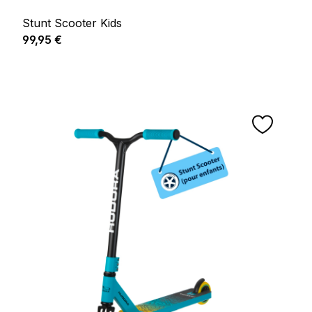
Stunt Scooter Kids
Prix régulier :
99,95 €