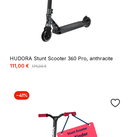
HUDORA Stunt Scooter 360 Pro, anthracite
Prix de vente :
111,00 €
Prix régulier :
179,00 €
−41%