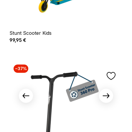
Stunt Scooter Kids
Prix régulier :
99,95 €
−37%