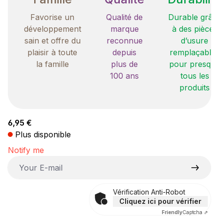
Favorise un
Qualité de
Durable grâc
développement
marque
à des pièces
sain et offre du
reconnue
d’usure
plaisir à toute
depuis
remplaçable
la famille
plus de
pour presqu
100 ans
tous les
produits
Prix régulier :
6,95 €
Plus disponible
Notify me
Your E-mail
Vérification Anti-Robot
Cliquez ici pour vérifier
Friendly
Captcha ⇗