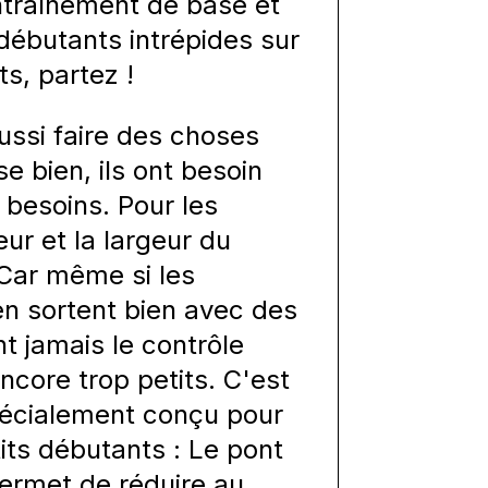
ntraînement de base et
s débutants intrépides sur
ts, partez !
ussi faire des choses
e bien, ils ont besoin
besoins. Pour les
eur et la largeur du
 Car même si les
en sortent bien avec des
t jamais le contrôle
 encore trop petits. C'est
pécialement conçu pour
ts débutants : Le pont
ermet de réduire au