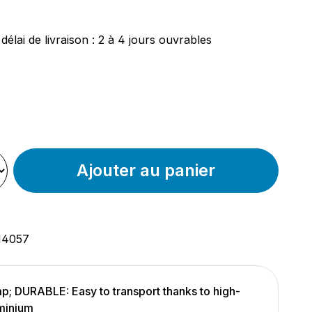
ier :
délai de livraison : 2 à 4 jours ouvrables
nnez
ir
t
Ajouter au panier
14057
; DURABLE: Easy to transport thanks to high-
uminium