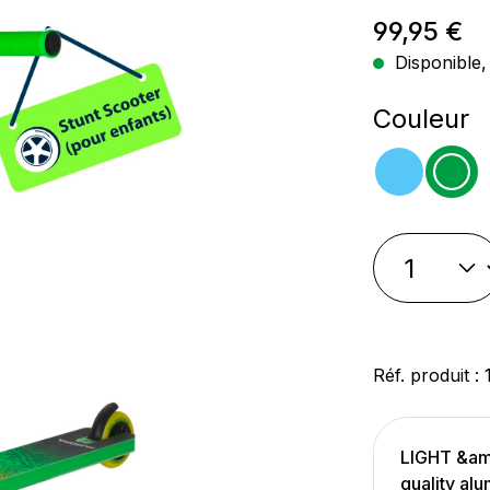
Prix régul
99,95 €
Disponible, 
Sélectio
Couleur
bleu cla
ver
Réf. produit :
LIGHT &amp
quality al