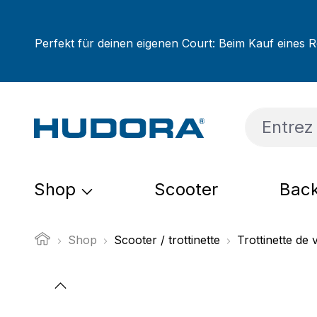
sser au contenu principal
Passer à la recherche
Passer à la navigation principale
Perfekt für deinen eigenen Court: Beim Kauf eines R
Shop
Scooter
Back
Shop
Scooter / trottinette
Trottinette de v
Ignorer la galerie d'images