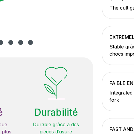
The cult g
EXTREMEL
Stable grâ
chocs impo
FAIBLE EN
Integrated
fork
é
Durabilité
que
Durable grâce à des
FAST AND
 plus
pièces d’usure