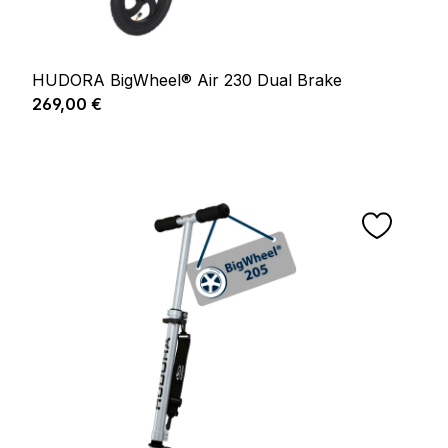
HUDORA BigWheel® Air 230 Dual Brake
Prix régulier :
269,00 €