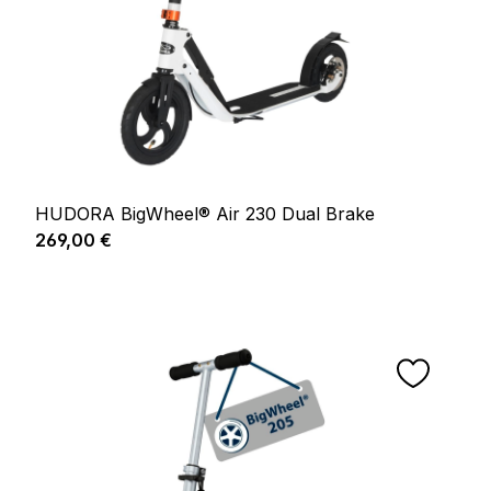
HUDORA BigWheel® Air 230 Dual Brake
Prix régulier :
269,00 €