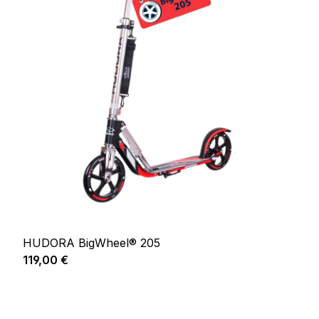
HUDORA BigWheel® 205
Prix régulier :
119,00 €