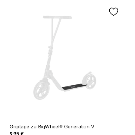
Griptape zu BigWheel® Generation V
Prix régulier :
9,95 €