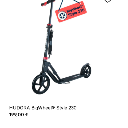
HUDORA BigWheel® Style 230
Prix régulier :
199,00 €