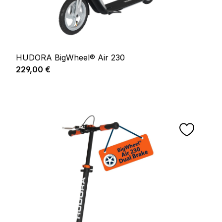
HUDORA BigWheel® Air 230
Prix régulier :
229,00 €