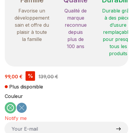
Favorise un
Qualité de
Durable grâc
développement
marque
à des pièces
sain et offre du
reconnue
d’usure
plaisir à toute
depuis
remplaçable
la famille
plus de
pour presqu
100 ans
tous les
produits
Prix de vente :
%
99,00 €
139,00 €
Plus disponible
Sélectionnez
Couleur
vert
bleu
(Cette option n'est pas disponible pour le moment.)
(Cette option n'est pas disponible pour le moment
Notify me
Your E-mail