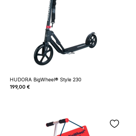
HUDORA BigWheel® Style 230
Prix régulier :
199,00 €