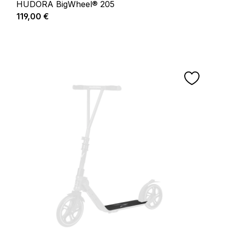
HUDORA BigWheel® 205
Prix régulier :
119,00 €