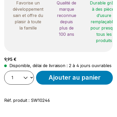
Favorise un
Qualité de
Durable grâc
développement
marque
à des pièces
sain et offre du
reconnue
d’usure
plaisir à toute
depuis
remplaçable
la famille
plus de
pour presqu
100 ans
tous les
produits
Prix régulier :
9,95 €
Disponible, délai de livraison : 2 à 4 jours ouvrables
Ajouter au panier
Réf. produit :
SW10246