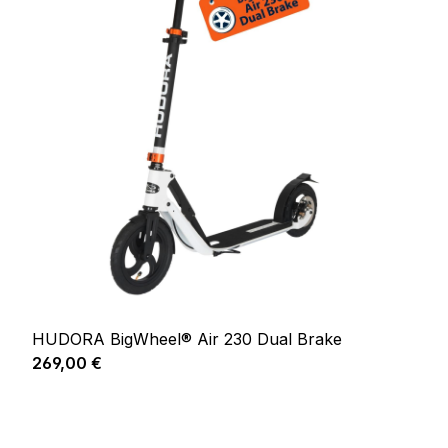
HUDORA BigWheel® Air 230 Dual Brake
Prix régulier :
269,00 €