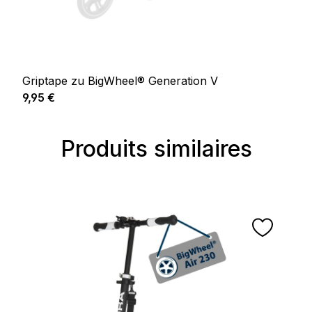
Griptape zu BigWheel® Generation V
Prix régulier :
9,95 €
Produits similaires
Ignorer la galerie de produits