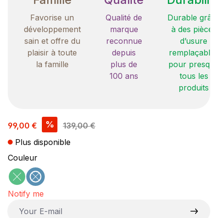
Favorise un
Qualité de
Durable grâc
développement
marque
à des pièces
sain et offre du
reconnue
d’usure
plaisir à toute
depuis
remplaçable
la famille
plus de
pour presqu
100 ans
tous les
produits
Prix de vente :
%
99,00 €
139,00 €
Plus disponible
Sélectionnez
Couleur
vert
bleu
(Cette option n'est pas disponible pour le moment.)
(Cette option n'est pas disponible pour le moment
Notify me
Your E-mail