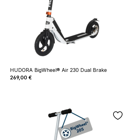
HUDORA BigWheel® Air 230 Dual Brake
Prix régulier :
269,00 €