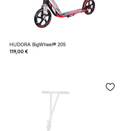
HUDORA BigWheel® 205
Prix régulier :
119,00 €