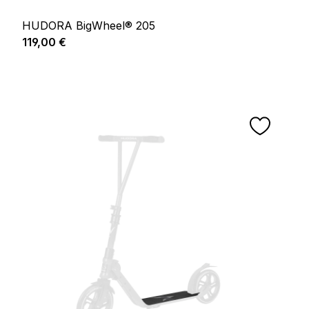
HUDORA BigWheel® 205
Prix régulier :
119,00 €