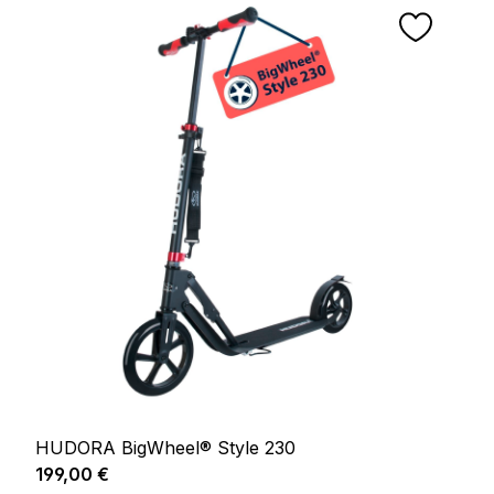
HUDORA BigWheel® Style 230
Prix régulier :
199,00 €