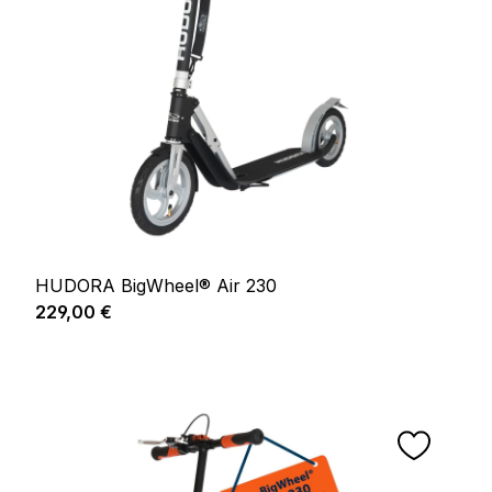
HUDORA BigWheel® Air 230
Prix régulier :
229,00 €