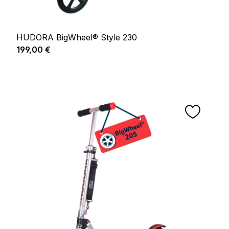
HUDORA BigWheel® Style 230
Prix régulier :
199,00 €