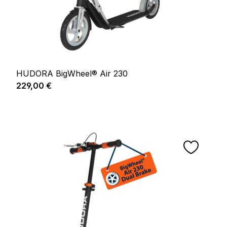
HUDORA BigWheel® Air 230
Prix régulier :
229,00 €