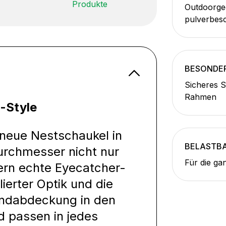
Produkte
Outdoorgee
pulverbesc
BESONDER
Sicheres 
Rahmen
-Style
 neue Nestschaukel in
BELASTB
urchmesser nicht nur
Für die ga
rn echte Eyecatcher-
lierter Optik und die
andabdeckung in den
 passen in jedes