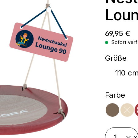
Loun
Regulärer
69,95 €
Sofort verf
au
Größe
110 c
aus
Farbe
mocha
sa