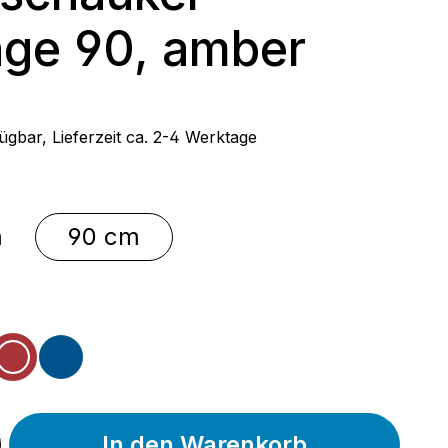
ge 90, amber
 Preis:
ügbar, Lieferzeit ca. 2-4 Werktage
swählen
m
90 cm
wählen
nd
amber
blau
In den Warenkorb