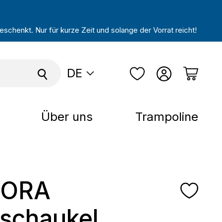
schenkt. Nur für kurze Zeit und solange der Vorrat reicht!
DE
Über uns
Trampoline
ORA
schaukel