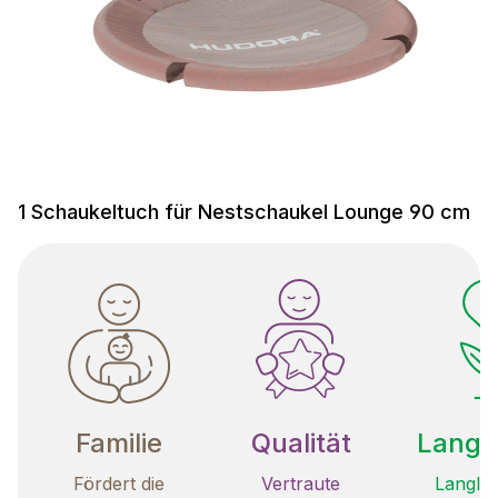
1 Schaukeltuch für Nestschaukel Lounge 90 cm
Familie
Qualität
Langle
Fördert die
Vertraute
Langleb