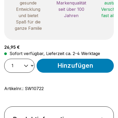
gesunde
Markenqualität
austau
Entwicklung
seit über 100
Verschle
und bietet
Jahren
fast all
Spaß für die
ganze Familie
Regulärer Preis:
26,95 €
Sofort verfügbar, Lieferzeit ca. 2-4 Werktage
Hinzufügen
Artikelnr.:
SW10722