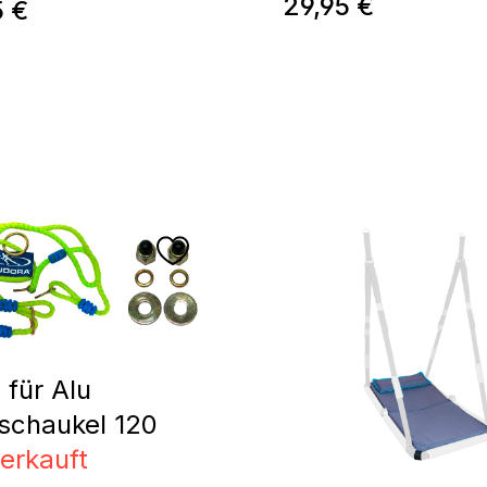
Regulärer Preis:
29,95 €
ärer Preis:
5 €
l für Alu
schaukel 120
erkauft