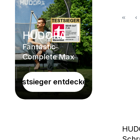
HUDORA
Fantastic
Complete Max
Testsieger entdecken!
HUDO
Schr