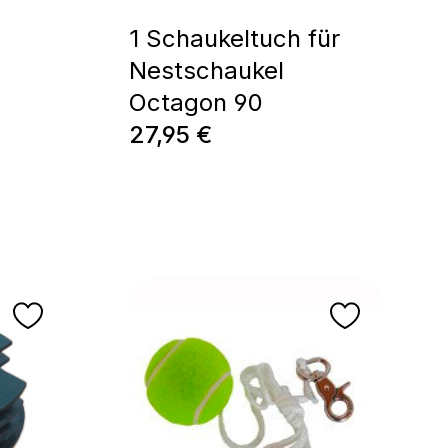
1 Schaukeltuch für
Nestschaukel
Octagon 90
Regulärer Preis:
27,95 €