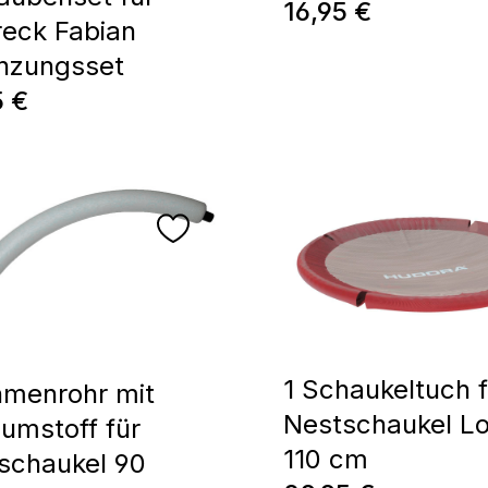
Regulärer Preis:
16,95 €
reck Fabian
nzungsset
ärer Preis:
5 €
1 Schaukeltuch f
hmenrohr mit
Nestschaukel L
umstoff für
110 cm
schaukel 90