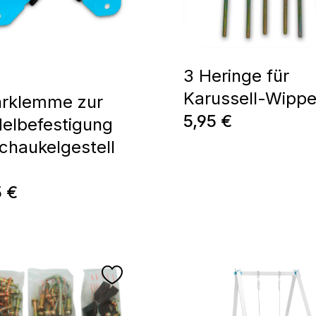
3 Heringe für
Karussell-Wipp
hrklemme zur
Regulärer Preis:
5,95 €
elbefestigung
Schaukelgestell
o
ärer Preis:
5 €