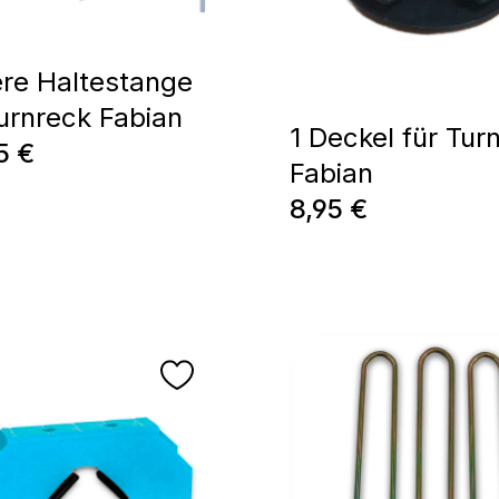
ere Haltestange
Turnreck Fabian
1 Deckel für Tur
ärer Preis:
5 €
Fabian
Regulärer Preis:
8,95 €