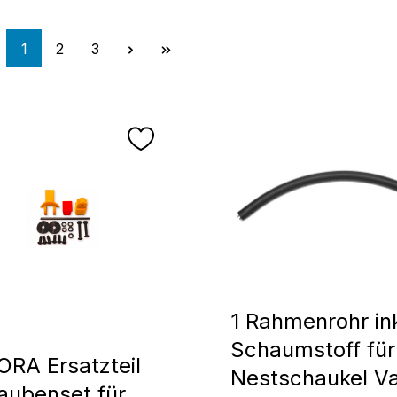
Seite
Seite
Seite
1
2
3
1 Rahmenrohr ink
Schaumstoff für
RA Ersatzteil
Nestschaukel Va
aubenset für