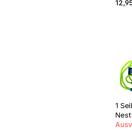
Regul
12,9
1 Sei
Nest
Ausv