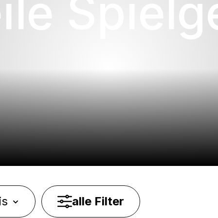
ile Spielg
is
alle Filter