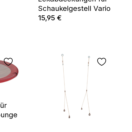
Schaukelgestell Vario
Regulärer Preis:
15,95 €
ür
ounge