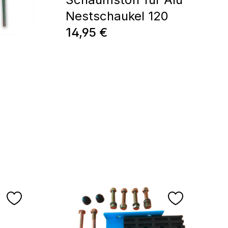
Nestschaukel 120
Regulärer Preis:
14,95 €
e