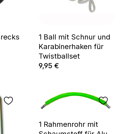
nrecks
1 Ball mit Schnur und
Karabinerhaken für
Twistballset
Regulärer Preis:
9,95 €
1 Rahmenrohr mit
Schaumstoff für Alu