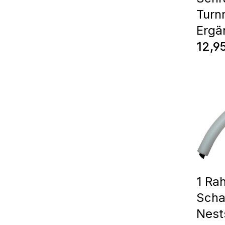
Turn
Ergä
Regul
12,9
1 Ra
Scha
Nest