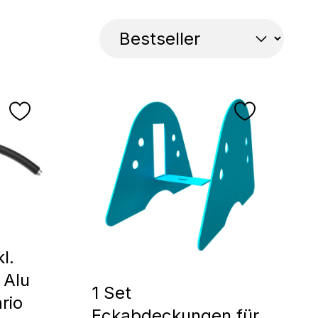
l.
 Alu
1 Set
rio
Eckabdeckungen für