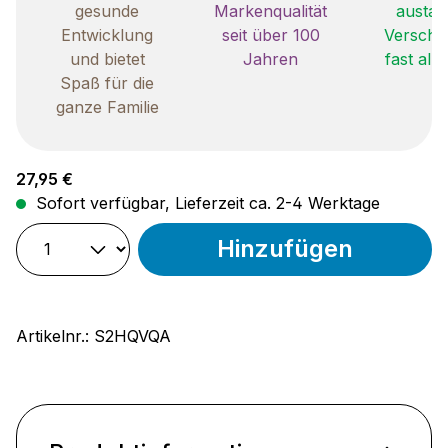
gesunde
Markenqualität
austau
Entwicklung
seit über 100
Verschle
und bietet
Jahren
fast all
Spaß für die
ganze Familie
Regulärer Preis:
27,95 €
Sofort verfügbar, Lieferzeit ca. 2-4 Werktage
Hinzufügen
Artikelnr.:
S2HQVQA