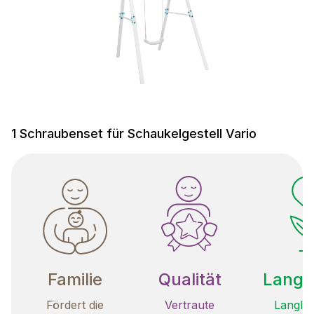
1 Schraubenset für Schaukelgestell Vario
Familie
Qualität
Langle
Fördert die
Vertraute
Langleb