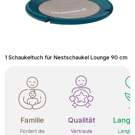
1 Schaukeltuch für Nestschaukel Lounge 90 cm
Familie
Qualität
Langle
Fördert die
Vertraute
Langleb