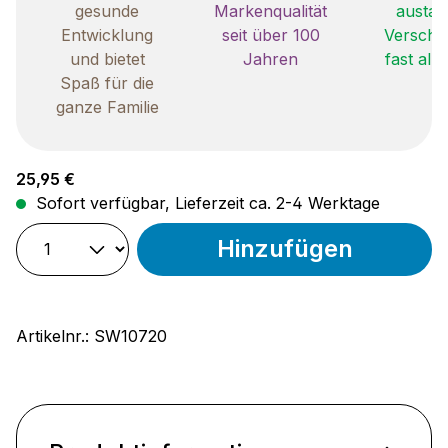
gesunde
Markenqualität
austau
Entwicklung
seit über 100
Verschle
und bietet
Jahren
fast all
Spaß für die
ganze Familie
Regulärer Preis:
25,95 €
Sofort verfügbar, Lieferzeit ca. 2-4 Werktage
Hinzufügen
Artikelnr.:
SW10720