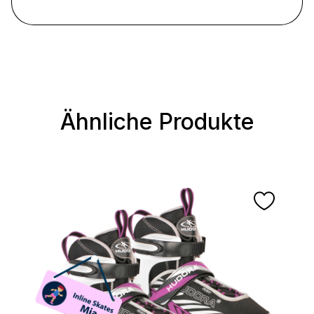
Ähnliche Produkte
Produktgalerie überspringen