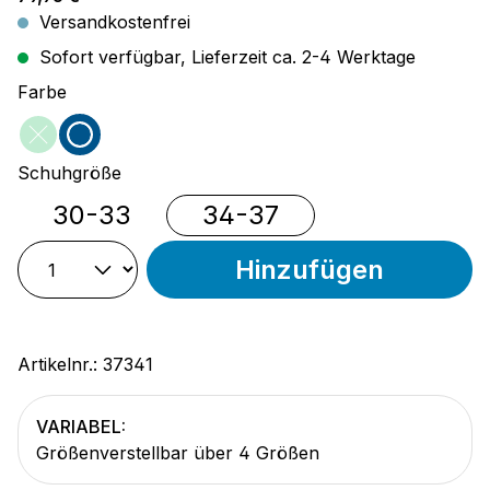
Versandkostenfrei
Sofort verfügbar, Lieferzeit ca. 2-4 Werktage
auswählen
Farbe
mint
blau
(Diese Option ist zurzeit nicht verfügbar.)
auswählen
Schuhgröße
30-33
34-37
Hinzufügen
Artikelnr.:
37341
VARIABEL:
Größenverstellbar über 4 Größen