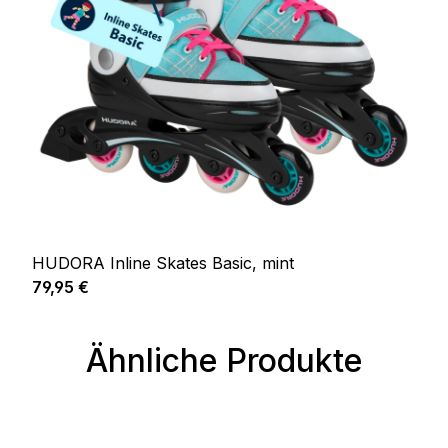
HUDORA Inline Skates Basic, mint
Regulärer Preis:
79,95 €
Ähnliche Produkte
Produktgalerie überspringen