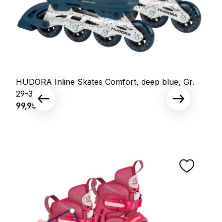
HUDORA Inline Skates Comfort, deep blue, Gr.
29-34
Regulärer Preis:
99,95 €