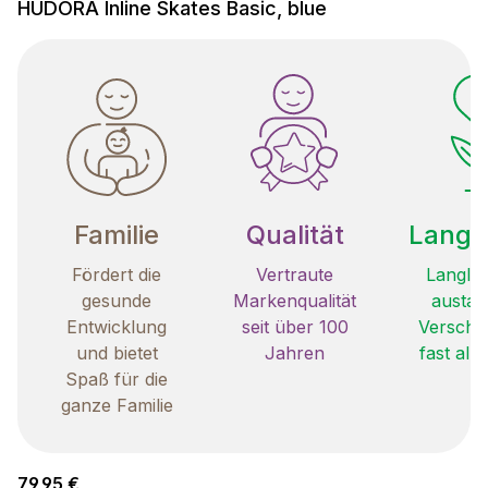
HUDORA Inline Skates Basic, blue
Familie
Qualität
Langle
Fördert die
Vertraute
Langleb
gesunde
Markenqualität
austau
Entwicklung
seit über 100
Verschle
und bietet
Jahren
fast all
Spaß für die
ganze Familie
Regulärer Preis:
79,95 €