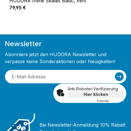
HUDORA Inline Skates Basic, mint
Regulärer Preis:
79,95 €
Newsletter
Abonniere jetzt den HUDORA Newsletter und
verpasse keine Sonderaktionen oder Neuigkeiten!
Anti-Roboter-Verifizierung
Hier klicken
Friendly
Captcha ⇗
Bei Newsletter-Anmeldung 10% Rabatt