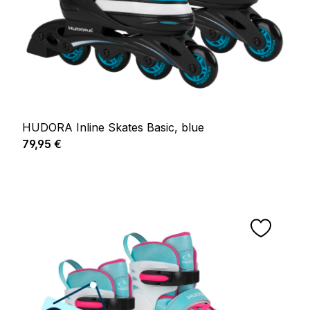
HUDORA Inline Skates Basic, blue
Regulärer Preis:
79,95 €