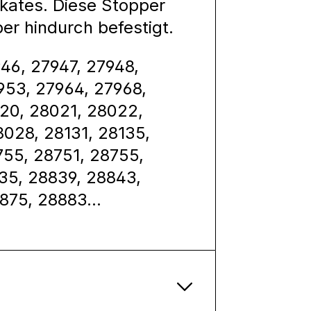
 Skates. Diese Stopper
er hindurch befestigt.
946, 27947, 27948,
953, 27964, 27968,
020, 28021, 28022,
028, 28131, 28135,
755, 28751, 28755,
835, 28839, 28843,
875, 28883...