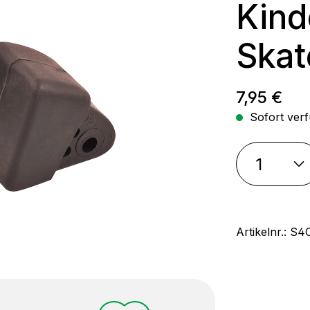
Kind
Skat
Regulärer
7,95 €
Sofort verf
Artikelnr.:
S4