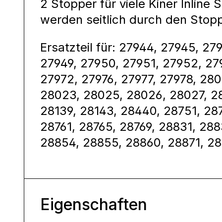
2 Stopper für viele Kiner Inline
werden seitlich durch den Stopp
Ersatzteil für: 27944, 27945, 27
27949, 27950, 27951, 27952, 27
27972, 27976, 27977, 27978, 28
28023, 28025, 28026, 28027, 28
28139, 28143, 28440, 28751, 28
28761, 28765, 28769, 28831, 28
28854, 28855, 28860, 28871, 28
Eigenschaften