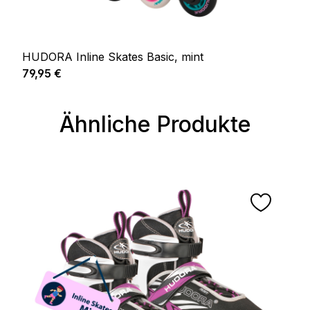
HUDORA Inline Skates Basic, mint
Regulärer Preis:
79,95 €
Ähnliche Produkte
Produktgalerie überspringen