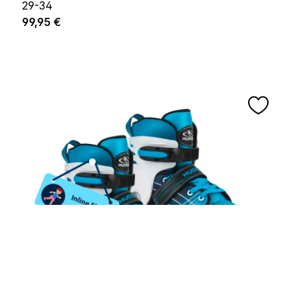
29-34
Regulärer Preis:
99,95 €