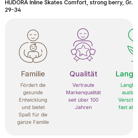
HUDORA Inline Skates Comfort, strong berry, Gr.
29-34
Familie
Qualität
Langle
Fördert die
Vertraute
Langleb
gesunde
Markenqualität
austau
Entwicklung
seit über 100
Verschle
und bietet
Jahren
fast all
Spaß für die
ganze Familie