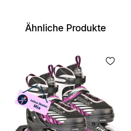
Ähnliche Produkte
Produktgalerie überspringen