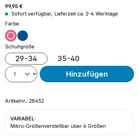
Regulärer Preis:
99,95 €
Sofort verfügbar, Lieferzeit ca. 2-4 Werktage
auswählen
Farbe
pink
blau
auswählen
Schuhgröße
29-34
35-40
Hinzufügen
Artikelnr.:
28452
VARIABEL:
Mikro-Größenverstellbar über 6 Größen