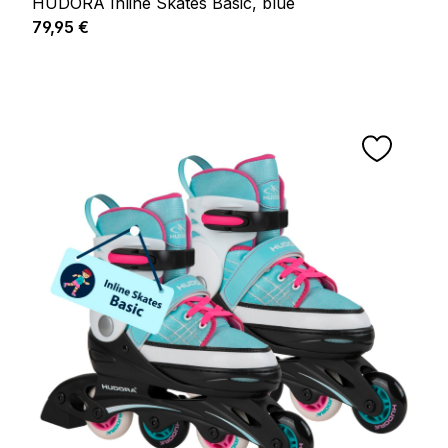
HUDORA Inline Skates Basic, blue
Regulärer Preis:
79,95 €