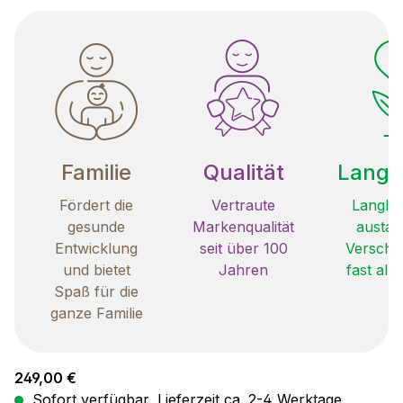
Familie
Qualität
Langle
Fördert die
Vertraute
Langleb
gesunde
Markenqualität
austau
Entwicklung
seit über 100
Verschle
und bietet
Jahren
fast all
Spaß für die
ganze Familie
Regulärer Preis:
249,00 €
Sofort verfügbar, Lieferzeit ca. 2-4 Werktage