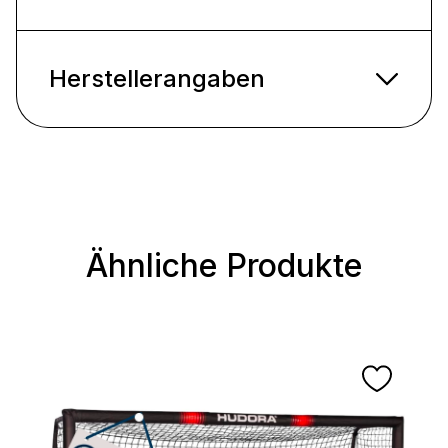
Herstellerangaben
Ähnliche Produkte
Produktgalerie überspringen