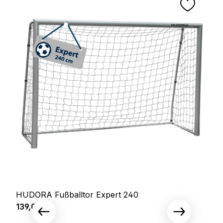
HUDORA Fußballtor Expert 240
Regulärer Preis:
139,00 €