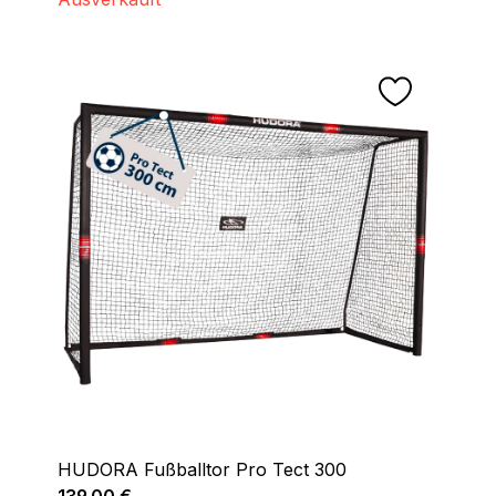
HUDORA Fußballtor Pro Tect 300
Regulärer Preis:
139,00 €