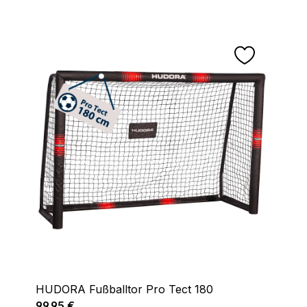
HUDORA Fußballtor Pro Tect 180
Regulärer Preis:
99,95 €