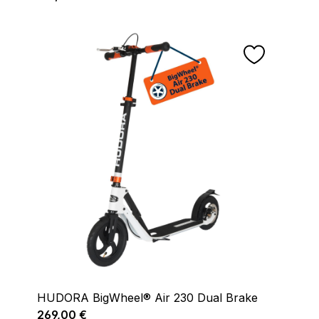
HUDORA BigWheel® Air 230 Dual Brake
Regulärer Preis:
269,00 €