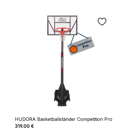
HUDORA Basketballständer Competition Pro
Regulärer Preis:
319,00 €