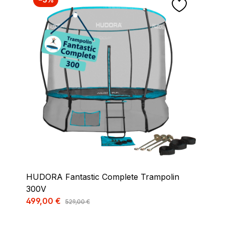
HUDORA Fantastic Complete Trampolin
300V
Verkaufspreis:
499,00 €
Regulärer Preis:
529,00 €