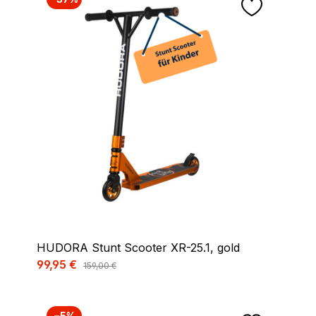
HUDORA Stunt Scooter XR-25.1, gold
Verkaufspreis:
99,95 €
Regulärer Preis:
159,00 €
−5%