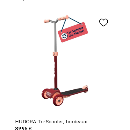
HUDORA Tri-Scooter, bordeaux
Regulärer Preis:
89,95 €