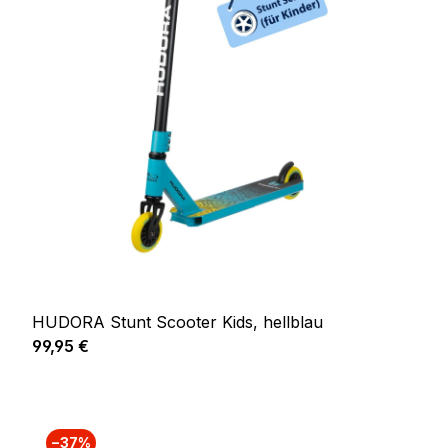
HUDORA Stunt Scooter Kids, hellblau
Regulärer Preis:
99,95 €
−37%