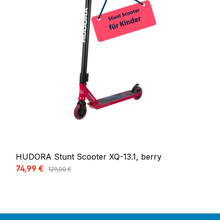
HUDORA Stunt Scooter XQ-13.1, berry
Verkaufspreis:
74,99 €
Regulärer Preis:
129,00 €