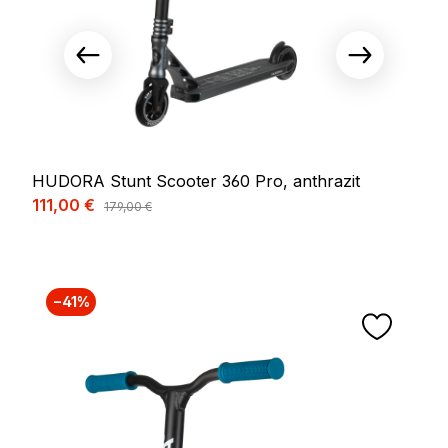
HUDORA Stunt Scooter 360 Pro, anthrazit
Verkaufspreis:
111,00 €
Regulärer Preis:
179,00 €
−41%