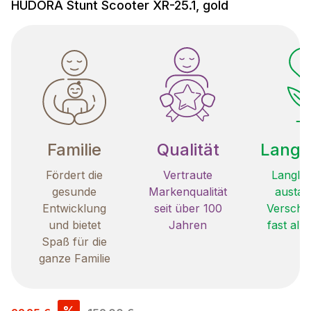
HUDORA Stunt Scooter XR-25.1, gold
Familie
Qualität
Langle
Fördert die
Vertraute
Langleb
gesunde
Markenqualität
austau
Entwicklung
seit über 100
Verschle
und bietet
Jahren
fast all
Spaß für die
ganze Familie
Verkaufspreis:
%