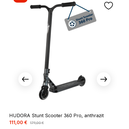
HUDORA Stunt Scooter 360 Pro, anthrazit
Verkaufspreis:
111,00 €
Regulärer Preis:
179,00 €