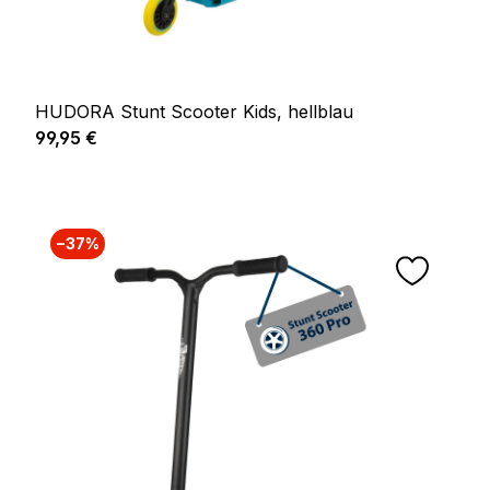
HUDORA Stunt Scooter Kids, hellblau
Regulärer Preis:
99,95 €
−37%