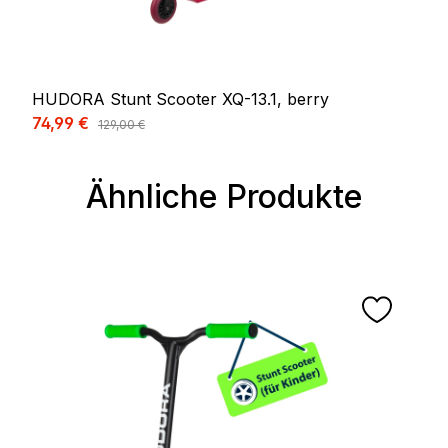
HUDORA Stunt Scooter XQ-13.1, berry
Verkaufspreis:
74,99 €
Regulärer Preis:
129,00 €
Ähnliche Produkte
Produktgalerie überspringen