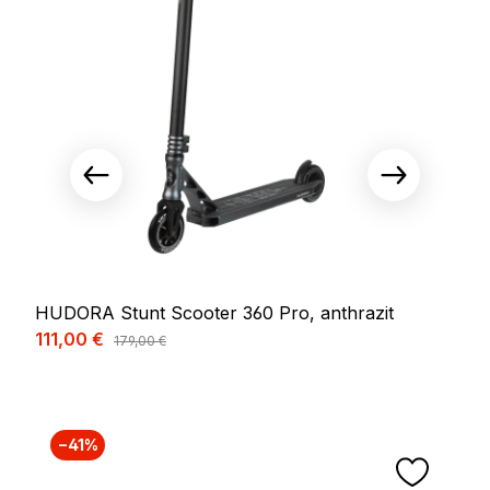
HUDORA Stunt Scooter 360 Pro, anthrazit
Verkaufspreis:
111,00 €
Regulärer Preis:
179,00 €
−41%