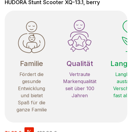
HUDORA Stunt Scooter XQ-13.1, berry
Familie
Qualität
Langle
Fördert die
Vertraute
Langleb
gesunde
Markenqualität
austau
Entwicklung
seit über 100
Verschle
und bietet
Jahren
fast all
Spaß für die
ganze Familie
Verkaufspreis:
%