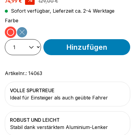
74,99 €
129,00 €
Sofort verfügbar, Lieferzeit ca. 2-4 Werktage
auswählen
Farbe
rot
blau
(Diese Option ist zurzeit nicht verfügbar.)
Hinzufügen
Artikelnr.:
14063
VOLLE SPURTREUE
Ideal für Einsteiger als auch geübte Fahrer
ROBUST UND LEICHT
Stabil dank verstärktem Aluminium-Lenker