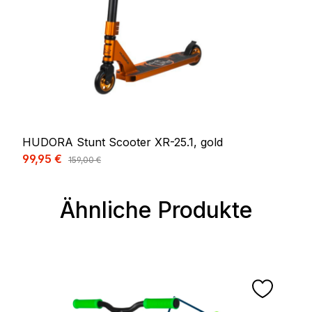
HUDORA Stunt Scooter XR-25.1, gold
Verkaufspreis:
99,95 €
Regulärer Preis:
159,00 €
Ähnliche Produkte
Produktgalerie überspringen