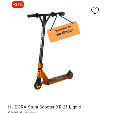
−37%
HUDORA Stunt Scooter XR-25.1, gold
Verkaufspreis:
Regulärer Preis: