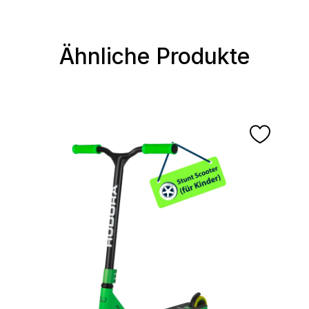
Ähnliche Produkte
Produktgalerie überspringen