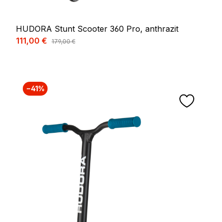
HUDORA Stunt Scooter 360 Pro, anthrazit
Verkaufspreis:
111,00 €
Regulärer Preis:
179,00 €
−41%