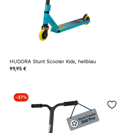
HUDORA Stunt Scooter Kids, hellblau
Regulärer Preis:
99,95 €
−37%