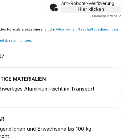
Anti-Roboter-Verifizierung
Hier klicken
Friendly
Captcha ⇗
es Formulars akzeptiere ich die
Allgemeinen Geschäftsbedingungen
hutzbestimmungen
.
27
IGE MATERIALIEN
wertiges Aluminium leicht im Transport
AR
ugendlichen und Erwachsene bis 100 kg
icht