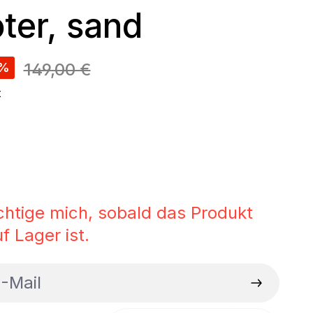
ter, sand
reis:
149,00 €
%
t
wählen
u
on ist zurzeit nicht verfügbar.)
e Option ist zurzeit nicht verfügbar.)
chtige mich, sobald das Produkt
f Lager ist.
ail