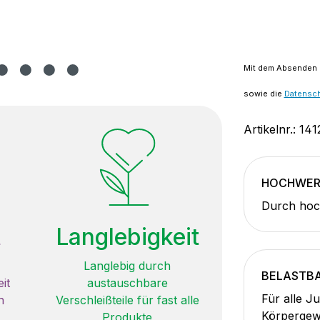
Mit dem Absenden d
sowie die
Datensc
Artikelnr.:
141
HOCHWERT
Durch hoch
t
Langlebigkeit
Langlebig durch
BELASTB
it
austauschbare
Für alle J
n
Verschleißteile für fast alle
Körpergew
Produkte