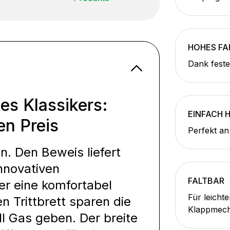
HOHES F
Dank feste
es Klassikers:
EINFACH 
en Preis
Perfekt an
n. Den Beweis liefert
nnovativen
FALTBAR
r eine komfortabel
Für leicht
n Trittbrett sparen die
Klappmec
l Gas geben. Der breite