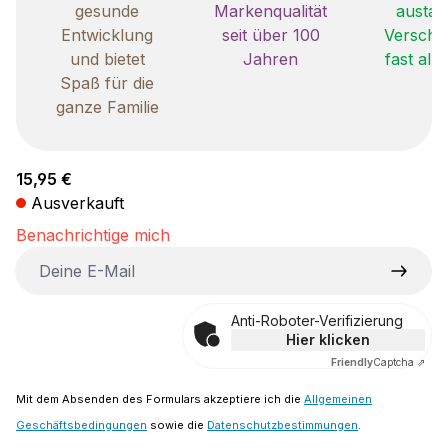
gesunde
Markenqualität
austau
Entwicklung
seit über 100
Verschle
und bietet
Jahren
fast all
Spaß für die
ganze Familie
Regulärer Preis:
15,95 €
Ausverkauft
Benachrichtige mich
Deine E-Mail
Anti-Roboter-Verifizierung
Hier klicken
Friendly
Captcha ⇗
Mit dem Absenden des Formulars akzeptiere ich die
Allgemeinen
Geschäftsbedingungen
sowie die
Datenschutzbestimmungen
.