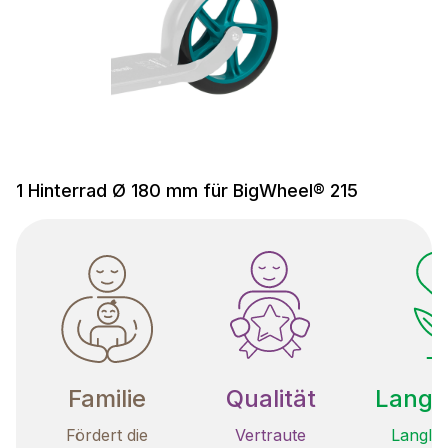
1 Hinterrad Ø 180 mm für BigWheel® 215
Familie
Qualität
Langle
Fördert die
Vertraute
Langleb