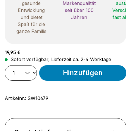
gesunde
Markenqualität
austau
Entwicklung
seit über 100
Verschle
und bietet
Jahren
fast all
Spaß für die
ganze Familie
Regulärer Preis:
19,95 €
Sofort verfügbar, Lieferzeit ca. 2-4 Werktage
Hinzufügen
Artikelnr.:
SW10679