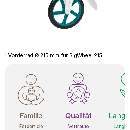
1 Vorderrad Ø 215 mm für BigWheel 215
Familie
Qualität
Langle
Fördert die
Vertraute
Langleb