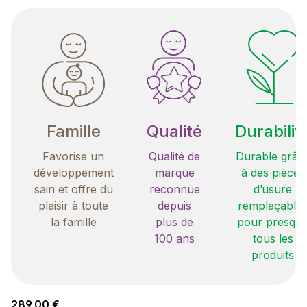
Famille
Qualité
Durabilit
Favorise un
Qualité de
Durable grâc
développement
marque
à des pièces
sain et offre du
reconnue
d’usure
plaisir à toute
depuis
remplaçable
la famille
plus de
pour presqu
100 ans
tous les
produits
Prix régulier :
289,00 €