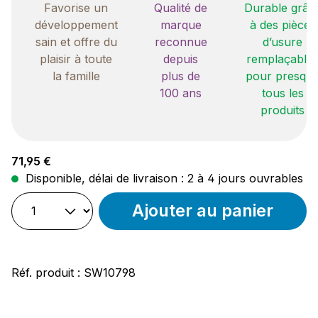
Favorise un
Qualité de
Durable grâc
développement
marque
à des pièces
sain et offre du
reconnue
d’usure
plaisir à toute
depuis
remplaçable
la famille
plus de
pour presqu
100 ans
tous les
produits
Prix régulier :
71,95 €
Disponible, délai de livraison : 2 à 4 jours ouvrables
Ajouter au panier
Réf. produit :
SW10798