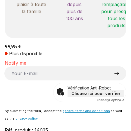
plaisir à toute
depuis
remplaçable
la famille
plus de
pour presqu
100 ans
tous les
produits
Prix régulier :
99,95 €
Plus disponible
Notify me
Your E-mail
Vérification Anti-Robot
Cliquez ici pour vérifier
Friendly
Captcha ⇗
By submitting the form, I accept the
general terms and conditions
as well
as the
privacy policy
.
Réf. produit :
14025