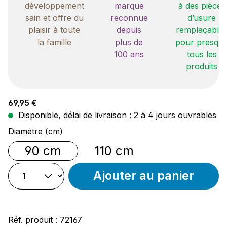
développement
marque
à des pièces
sain et offre du
reconnue
d’usure
plaisir à toute
depuis
remplaçable
la famille
plus de
pour presqu
100 ans
tous les
produits
Prix régulier :
69,95 €
Disponible, délai de livraison : 2 à 4 jours ouvrables
Sélectionnez
Diamètre (cm)
90 cm
110 cm
Ajouter au panier
Réf. produit :
72167