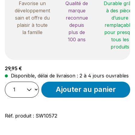
Favorise un
Qualité de
Durable grâc
développement
marque
à des pièces
sain et offre du
reconnue
d’usure
plaisir à toute
depuis
remplaçable
la famille
plus de
pour presqu
100 ans
tous les
produits
Prix régulier :
29,95 €
Disponible, délai de livraison : 2 à 4 jours ouvrables
Ajouter au panier
Réf. produit :
SW10572