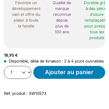
Favorise un
Qualité de
Durable grâc
développement
marque
à des pièces
sain et offre du
reconnue
d’usure
plaisir à toute
depuis
remplaçable
la famille
plus de
pour presqu
100 ans
tous les
produits
Prix régulier :
18,95 €
Disponible, délai de livraison : 2 à 4 jours ouvrables
Ajouter au panier
Réf. produit :
SW10573