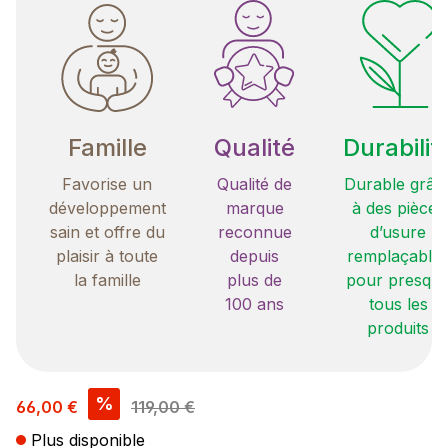
Famille
Qualité
Durabilit
Favorise un
Qualité de
Durable grâc
développement
marque
à des pièces
sain et offre du
reconnue
d’usure
plaisir à toute
depuis
remplaçable
la famille
plus de
pour presqu
100 ans
tous les
produits
Prix de vente :
%
66,00 €
119,00 €
Plus disponible