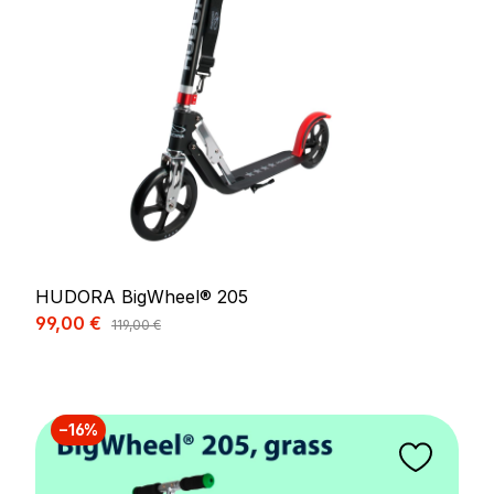
HUDORA BigWheel® 205
Prix de vente :
99,00 €
Prix régulier :
119,00 €
−16%