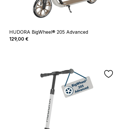
HUDORA BigWheel® 205 Advanced
Prix régulier :
129,00 €