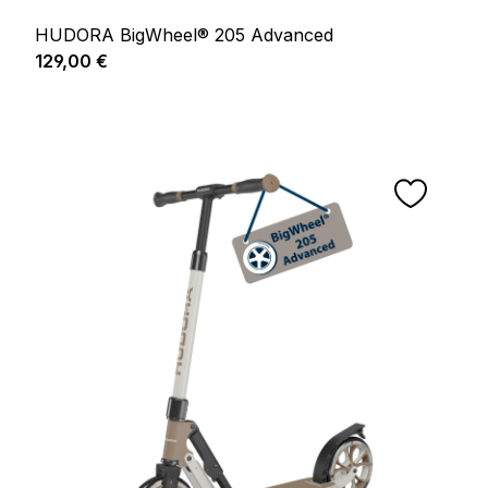
HUDORA BigWheel® 205 Advanced
Prix régulier :
129,00 €