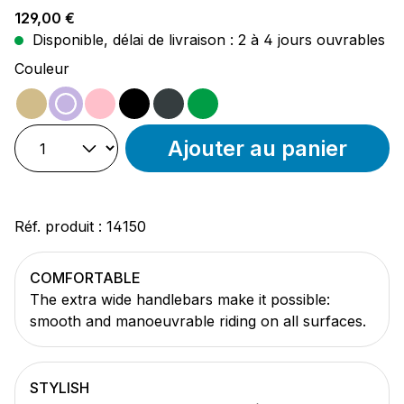
Prix régulier :
129,00 €
Disponible, délai de livraison : 2 à 4 jours ouvrables
Sélectionnez
Couleur
beige
violet
rose
noir
anthracite
vert
Ajouter au panier
Réf. produit :
14150
COMFORTABLE
The extra wide handlebars make it possible:
smooth and manoeuvrable riding on all surfaces.
STYLISH