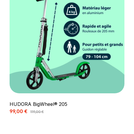
HUDORA BigWheel® 205
Prix de vente :
99,00 €
Prix régulier :
119,00 €