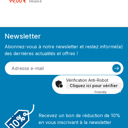
Prix de vente :
99,00 €
Prix régulier :
119,00 €
Newsletter
Abonnez-vous à notre newsletter et restez informé(e)
des dernières actualités et offres !
Vérification Anti-Robot
Cliquez ici pour vérifier
Friendly
Captcha ⇗
Recevez un bon de réduction de 10%
en vous inscrivant à la newsletter