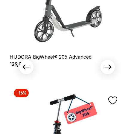
HUDORA BigWheel® 205 Advanced
Prix régulier :
129,00 €
−16%