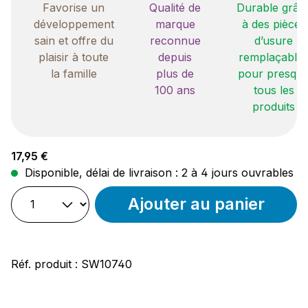
Favorise un
Qualité de
Durable grâc
développement
marque
à des pièces
sain et offre du
reconnue
d’usure
plaisir à toute
depuis
remplaçable
la famille
plus de
pour presqu
100 ans
tous les
produits
Prix régulier :
17,95 €
Disponible, délai de livraison : 2 à 4 jours ouvrables
Ajouter au panier
Réf. produit :
SW10740