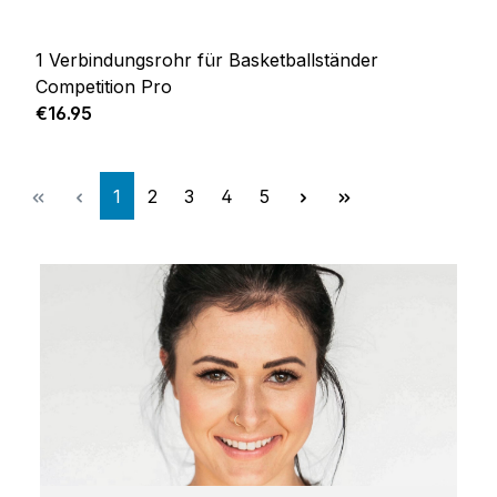
1 Verbindungsrohr für Basketballständer
Competition Pro
Regular price:
€16.95
Page
Page
Page
Page
Page
1
2
3
4
5