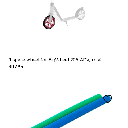
1 spare wheel for BigWheel 205 ADV, rosé
Regular price:
€17.95