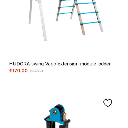
HUDORA swing Vario extension module ladder
Sale price:
€170.00
Regular price:
€219.00