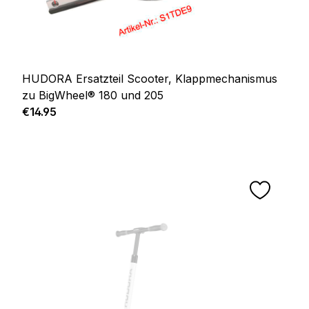
HUDORA Ersatzteil Scooter, Klappmechanismus
zu BigWheel® 180 und 205
Regular price:
€14.95