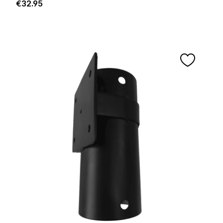
Regular price:
€32.95