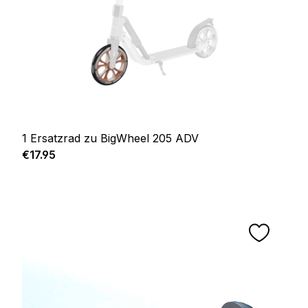
1 Ersatzrad zu BigWheel 205 ADV
Regular price:
€17.95