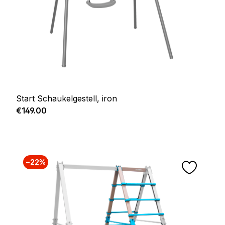
Start Schaukelgestell, iron
Regular price:
€149.00
−22%