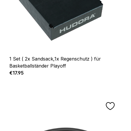
1 Set ( 2x Sandsack,1x Regenschutz ) für
Basketballständer Playoff
Regular price:
€17.95