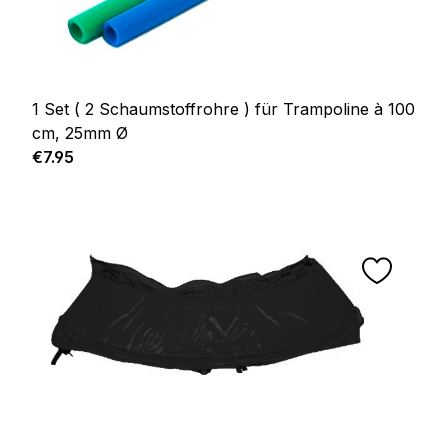
1 Set ( 2 Schaumstoffrohre ) für Trampoline à 100
cm, 25mm Ø
Regular price:
€7.95