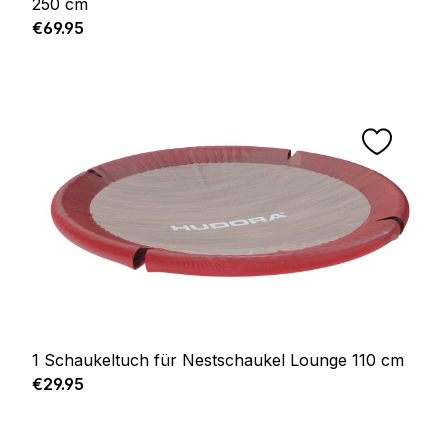
250 cm
Regular price:
€69.95
1 Schaukeltuch für Nestschaukel Lounge 110 cm
Regular price:
€29.95