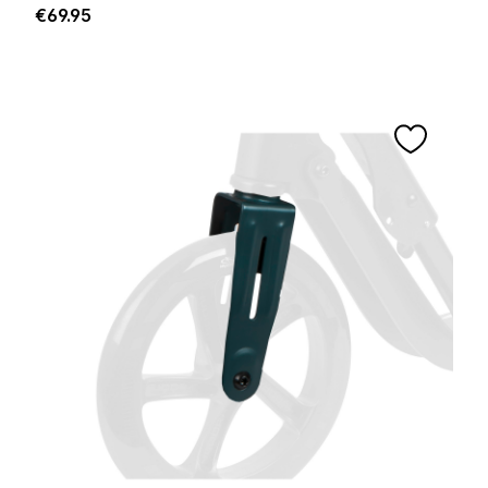
Regular price:
€69.95