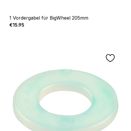
1 Vordergabel für BigWheel 205mm
Regular price:
€15.95