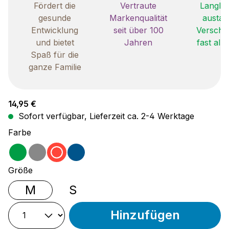
Fördert die
Vertraute
Langleb
gesunde
Markenqualität
austau
Entwicklung
seit über 100
Verschle
und bietet
Jahren
fast all
Spaß für die
ganze Familie
Regulärer Preis:
14,95 €
Sofort verfügbar, Lieferzeit ca. 2-4 Werktage
auswählen
Farbe
grün
grau
rot
blau
auswählen
Größe
M
S
Hinzufügen