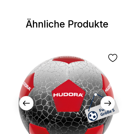
Ähnliche Produkte
Produktgalerie überspringen