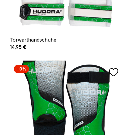
Torwarthandschuhe
Regulärer Preis:
14,95 €
−0%