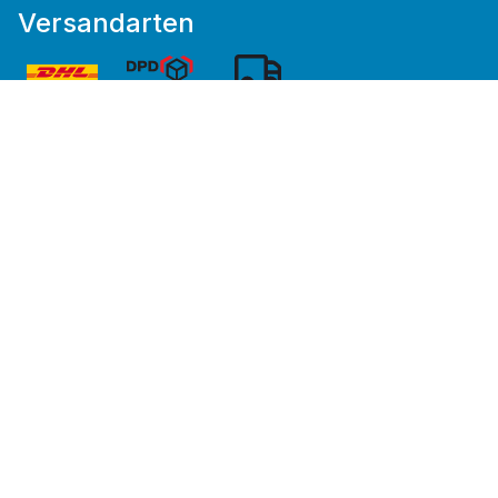
Versandarten
* Alle Preise inkl. gesetzl. Mehrwertsteuer zzgl.
Versandkosten
und ggf. Nachnahmegebühren, wenn
nicht anders angegeben.
Wir bewegen
Menschen.
Cookie Consent
Datenschutz