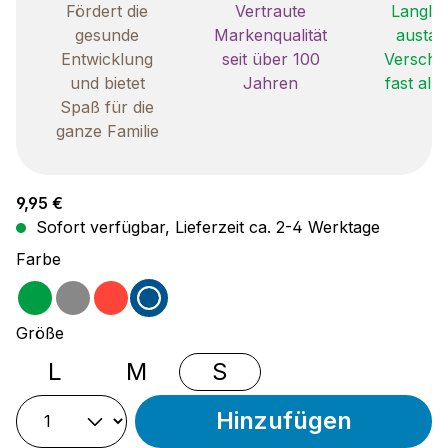
Fördert die
Vertraute
Langleb
gesunde
Markenqualität
austau
Entwicklung
seit über 100
Verschle
und bietet
Jahren
fast all
Spaß für die
ganze Familie
Regulärer Preis:
9,95 €
Sofort verfügbar, Lieferzeit ca. 2-4 Werktage
auswählen
Farbe
grün
grau
rot
blau
auswählen
Größe
L
M
S
Hinzufügen