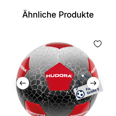
Ähnliche Produkte
Produktgalerie überspringen