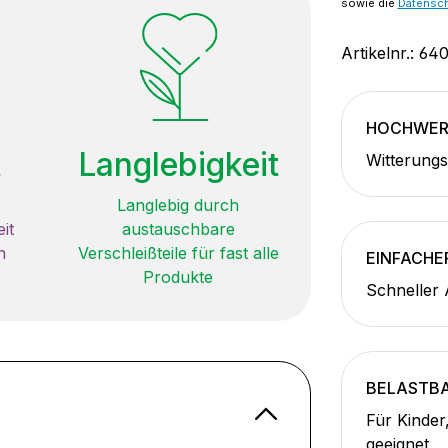
sowie die
Datensc
Artikelnr.:
640
HOCHWERT
t
Langlebigkeit
Witterungs
Langlebig durch
it
austauschbare
n
Verschleißteile für fast alle
EINFACHE
Produkte
Schneller 
BELASTB
Für Kinder
geeignet