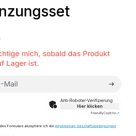
nzungsset
 Preis:
t
chtige mich, sobald das Produkt
f Lager ist.
ail
Anti-Roboter-Verifizierung
Hier klicken
Friendly
Captcha ⇗
es Formulars akzeptiere ich die
Allgemeinen Geschäftsbedingungen