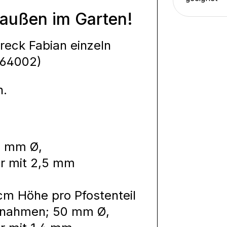
draußen im Garten!
nreck Fabian einzeln
(64002)
h.
5 mm Ø,
hr mit 2,5 mm
7 cm Höhe pro Pfostenteil
fnahmen; 50 mm Ø,