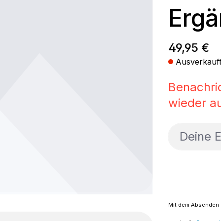
Ergä
Regulärer
49,95 €
Ausverkauf
Benachri
wieder au
Deine E-M
Mit dem Absenden d