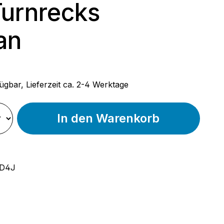
Turnrecks
an
 Preis:
ügbar, Lieferzeit ca. 2-4 Werktage
In den Warenkorb
D4J