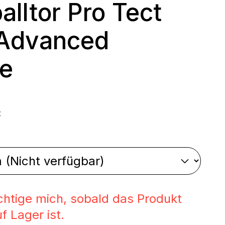
alltor Pro Tect
 Advanced
e
 Preis:
t
swählen
chtige mich, sobald das Produkt
f Lager ist.