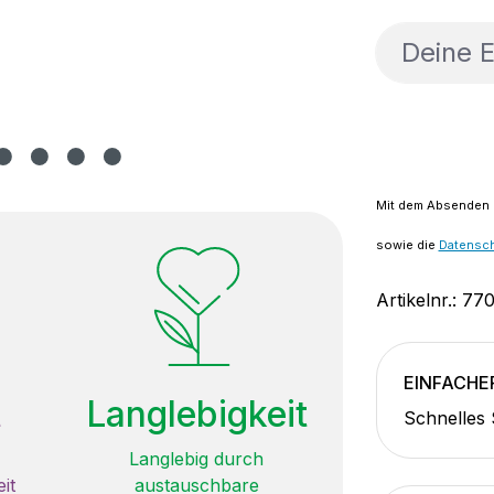
Deine E-M
Mit dem Absenden d
sowie die
Datensc
Artikelnr.:
770
EINFACHE
t
Langlebigkeit
Schnelles
Langlebig durch
it
austauschbare