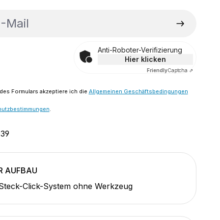
ail
Anti-Roboter-Verifizierung
Hier klicken
Friendly
Captcha ⇗
es Formulars akzeptiere ich die
Allgemeinen Geschäftsbedingungen
hutzbestimmungen
.
39
R AUFBAU
 Steck-Click-System ohne Werkzeug