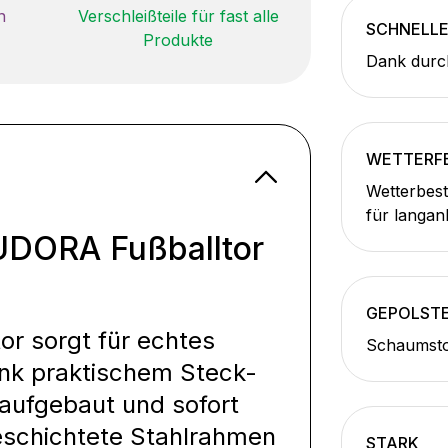
n
Verschleißteile für fast alle
SCHNELL
Produkte
Dank durc
WETTERFE
Wetterbest
für langan
 HUDORA Fußballtor
GEPOLST
or sorgt für echtes
Schaumstof
nk praktischem Steck-
 aufgebaut und sofort
rbeschichtete Stahlrahmen
STARK