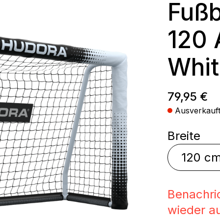
Fußb
120
Whit
Regulärer
79,95 €
Ausverkauf
au
Breite
Benachri
wieder au