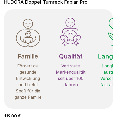
HUDORA Doppel-Turnreck Fabian Pro
Familie
Qualität
Langle
Fördert die
Vertraute
Langleb
gesunde
Markenqualität
austau
Entwicklung
seit über 100
Verschle
und bietet
Jahren
fast all
Spaß für die
ganze Familie
Regulärer Preis:
119,00 €